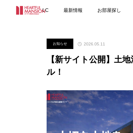
スタッフブログ
お知らせ
【
LC
最新情報
お部屋探し
2026.05.11
お知らせ
【新サイト公開】土地

お知らせ
お
ル！
りやま夏まつりに出店
美濃加茂市「MARK&TWO」
完成＆お引渡しさせて頂きま
した！