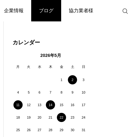
企業情報
ブログ
協力業者様
カレンダー
2026年5月

お知らせ
お知らせ
月
火
水
木
金
土
日
載
名大社 転職フェアに出展し
ニシノグループ安
1
2
3
ました！
り行いました
4
5
6
7
8
9
10
11
12
13
14
15
16
17
18
19
20
21
22
23
24
25
26
27
28
29
30
31