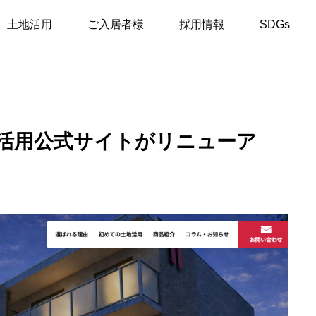
新サイト公開】土地活用公式サイトがリニューアル！
土地活用
ご入居者様
採用情報
SDGs
活用公式サイトがリニューア
部屋・物件紹介
お知らせ
一宮市の【アーバンコート尾
週刊全国賃貸住宅新聞に掲
西】のご紹介
されました