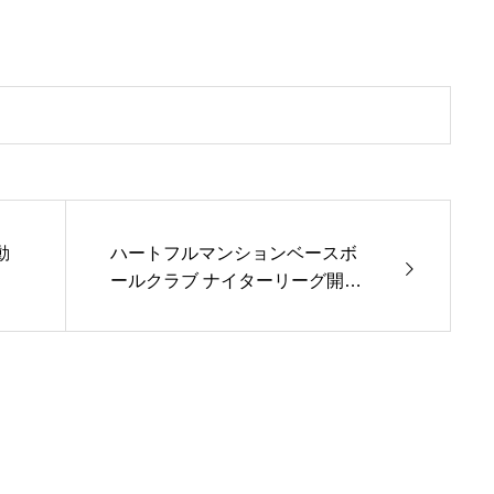
ハートフルマンションベースボ
動
ールクラブ ナイターリーグ開幕
戦開催！