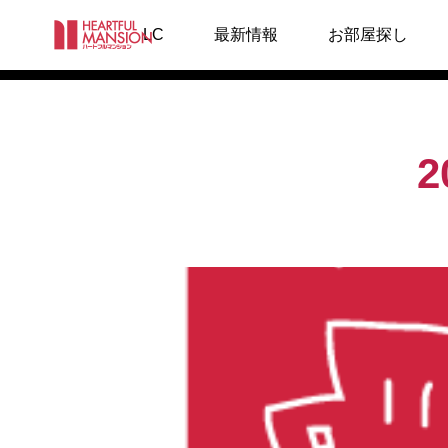
スタッフブログ
LC
最新情報
お部屋探し

お知らせ
お知らせ
安全大会を執
2026もりやま夏まつりに出店
美濃加茂
しました
完成＆
した！