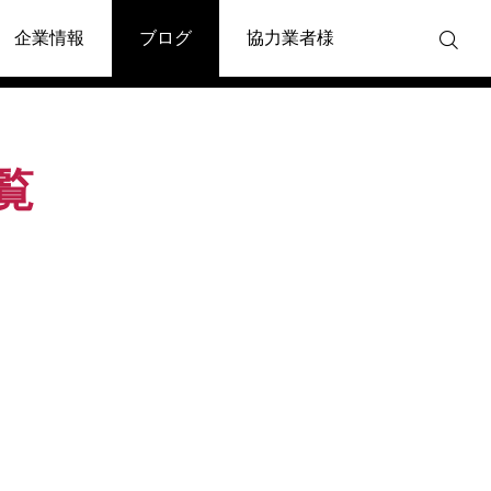
企業情報
ブログ
協力業者様
覧

お知らせ
お知らせ
週刊全国賃貸住宅新聞に掲載
名大社 転職フェアに出
されました
ました！