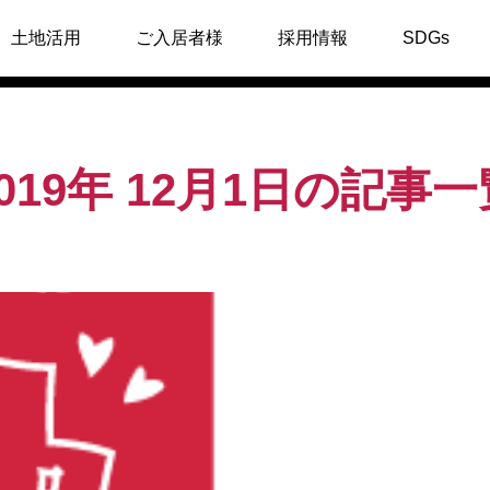
土地活用
ご入居者様
採用情報
SDGs
2019年 12月1日の記事一
お部屋・物件紹介
市「MARK&TWO」
一宮市の【アーバンコート尾
お引渡しさせて頂きま
西】のご紹介